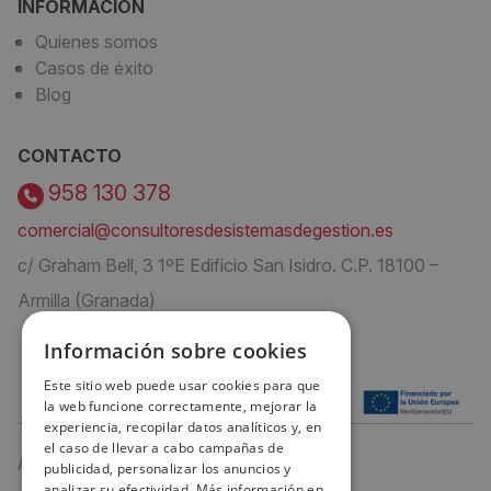
INFORMACIÓN
Quienes somos
Casos de éxito
Blog
CONTACTO
958 130 378
comercial@consultoresdesistemasdegestion.es
c/ Graham Bell, 3 1ºE Edificio San Isidro. C.P. 18100 –
Armilla (Granada)
Información sobre cookies
Este sitio web puede usar cookies para que
la web funcione correctamente, mejorar la
experiencia, recopilar datos analíticos y, en
el caso de llevar a cabo campañas de
Aviso Legal
publicidad, personalizar los anuncios y
analizar su efectividad. Más información en