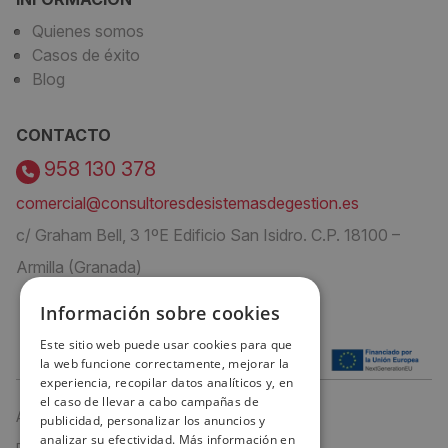
Quienes somos
Casos de éxito
Blog
CONTACTO
958 130 378
comercial@consultoresdesistemasdegestion.es
c/ Graham Bell, 3 1ºE Edificio San Isidro. C.P. 18100 –
Armilla (Granada)
Información sobre cookies
Este sitio web puede usar cookies para que
la web funcione correctamente, mejorar la
experiencia, recopilar datos analíticos y, en
el caso de llevar a cabo campañas de
Aviso Legal
publicidad, personalizar los anuncios y
analizar su efectividad. Más información en