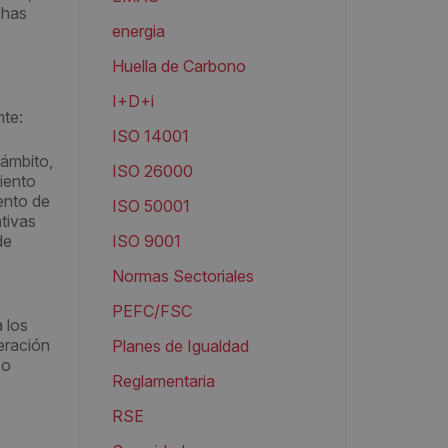
has
energia
Huella de Carbono
I+D+i
nte:
ISO 14001
 ámbito,
ISO 26000
miento
mento de
ISO 50001
tivas
de
ISO 9001
Normas Sectoriales
PEFC/FSC
 los
eración
Planes de Igualdad
 o
Reglamentaria
RSE