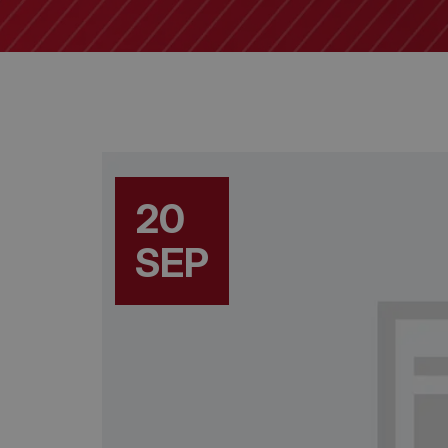
20
SEP