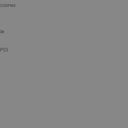
acciones
 de
GPD)