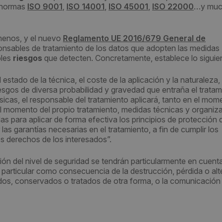
s normas
ISO 9001
,
ISO 14001
,
ISO 45001
,
ISO 22000
…y muc
 menos, y el nuevo
Reglamento UE 2016/679 General de
onsables de tratamiento de los datos que adopten las medidas
les
riesgos
que detecten. Concretamente, establece lo siguie
stado de la técnica, el coste de la aplicación y la naturaleza,
iesgos de diversa probabilidad y gravedad que entraña el trata
ísicas, el responsable del tratamiento aplicará, tanto en el mo
l momento del propio tratamiento, medidas técnicas y organiza
 para aplicar de forma efectiva los principios de protección 
las garantías necesarias en el tratamiento, a fin de cumplir los
os derechos de los interesados”.
ón del nivel de seguridad se tendrán particularmente en cuenta
n particular como consecuencia de la destrucción, pérdida o alt
tidos, conservados o tratados de otra forma, o la comunicación