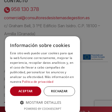
CONTACTO
958 130 378
comercial@consultoresdesistemasdegestion.es
c/ Graham Bell, 3 1ºE Edificio San Isidro. C.P. 18100 –
Armilla (Granada)
Información sobre cookies
Este sitio web puede usar cookies para que
la web funcione correctamente, mejorar la
experiencia, recopilar datos analíticos y, en
el caso de llevar a cabo campañas de
Aviso Legal
publicidad, personalizar los anuncios y
analizar su efectividad. Más información en
Política de privacidad
nuestra
Política de privacidad
Política de cookies
ACEPTAR
RECHAZAR
Declaración de Accesibilidad
MOSTRAR DETALLES
POWERED BY COOKIESCRIPT