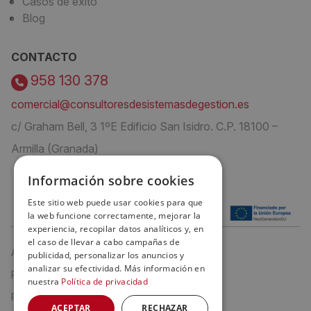
Casos de éxito
Blog
CONTACTO
958 130 378
comercial@consultoresdesistemasdegestion.es
c/ Graham Bell, 3 1ºE Edificio San Isidro. C.P. 18100 –
Armilla (Granada)
Información sobre cookies
Este sitio web puede usar cookies para que
la web funcione correctamente, mejorar la
experiencia, recopilar datos analíticos y, en
el caso de llevar a cabo campañas de
Aviso Legal
publicidad, personalizar los anuncios y
analizar su efectividad. Más información en
Política de privacidad
nuestra
Política de privacidad
Política de cookies
ACEPTAR
RECHAZAR