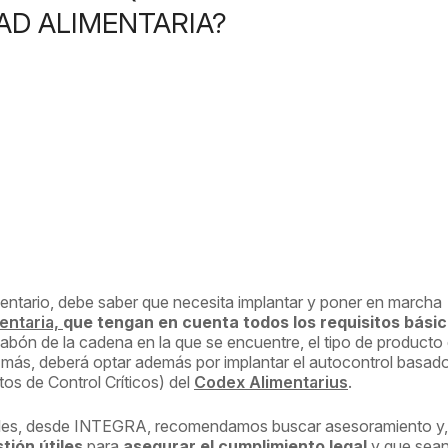
AD ALIMENTARIA?
mentario, debe saber que necesita implantar y poner en marcha
entaria,
que tengan en cuenta todos los requisitos bási
slabón de la cadena en la que se encuentre, el tipo de producto
 más, deberá optar además por implantar el autocontrol basado
tos de Control Críticos) del
Codex Alimentarius
.
legales, desde INTEGRA, recomendamos buscar asesoramiento y,
tión útiles
para
asegurar el cumplimiento legal
y que sea