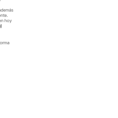
 además
ente.
en hoy
l
norma