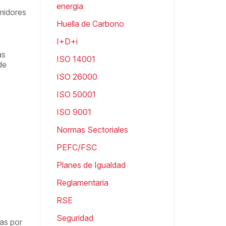
energia
midores
Huella de Carbono
I+D+i
as
ISO 14001
de
ISO 26000
ISO 50001
ISO 9001
Normas Sectoriales
PEFC/FSC
Planes de Igualdad
Reglamentaria
RSE
Seguridad
das por