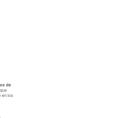
cos de
 que
 en los
n