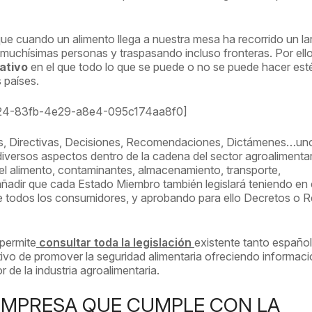
que cuando un alimento llega a nuestra mesa ha recorrido un la
muchísimas personas y traspasando incluso fronteras. Por ello
ativo
en el que todo lo que se puede o no se puede hacer est
 países.
324-83fb-4e29-a8e4-095c174aa8f0]
s, Directivas, Decisiones, Recomendaciones, Dictámenes…un
diversos aspectos dentro de la cadena del sector agroalimentar
el alimento, contaminantes, almacenamiento, transporte,
adir que cada Estado Miembro también legislará teniendo en
de todos los consumidores, y aprobando para ello Decretos o R
permite
consultar toda la legislación
existente tanto españ
vo de promover la seguridad alimentaria ofreciendo informac
 de la industria agroalimentaria.
EMPRESA QUE CUMPLE CON LA