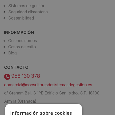
Sistemas de gestión
Seguridad alimentaria
Sostenibilidad
INFORMACIÓN
Quienes somos
Casos de éxito
Blog
CONTACTO
958 130 378
comercial@consultoresdesistemasdegestion.es
c/ Graham Bell, 3 1ºE Edificio San Isidro. C.P. 18100 –
Armilla (Granada)
Información sobre cookies