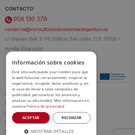
CONTACTO
958 130 378
comercial@consultoresdesistemasdegestion.es
c/ Graham Bell, 3 1ºE Edificio San Isidro. C.P. 18100 –
Armilla (Granada)
Información sobre cookies
Este sitio web puede usar cookies para que
la web funcione correctamente, mejorar la
experiencia, recopilar datos analíticos y, en
el caso de llevar a cabo campañas de
Aviso Legal
publicidad, personalizar los anuncios y
analizar su efectividad. Más información en
Política de privacidad
nuestra
Política de privacidad
Política de cookies
ACEPTAR
RECHAZAR
Declaración de Accesibilidad
MOSTRAR DETALLES