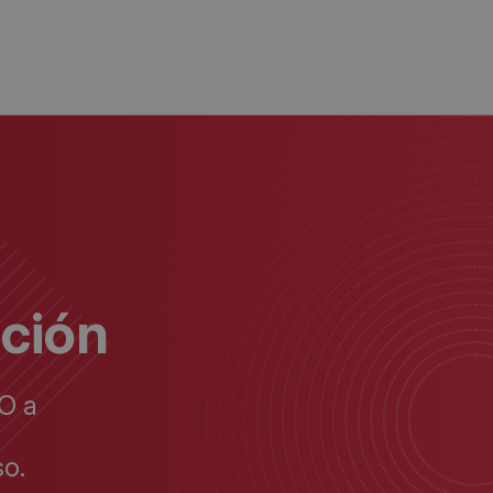
ación
O a
o.