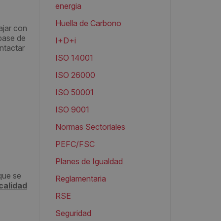
energia
Huella de Carbono
ajar con
 base de
I+D+i
ntactar
ISO 14001
ISO 26000
ISO 50001
ISO 9001
Normas Sectoriales
PEFC/FSC
Planes de Igualdad
que se
Reglamentaria
calidad
RSE
Seguridad