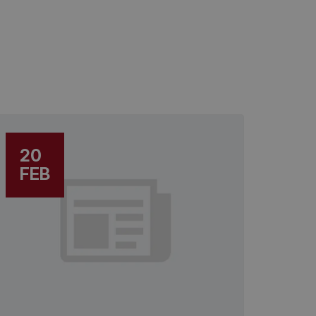
20
FEB