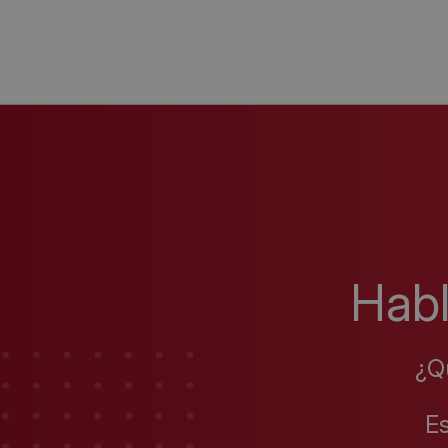
Hab
¿Q
E