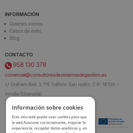
INFORMACIÓN
Quienes somos
Casos de éxito
Blog
CONTACTO
958 130 378
comercial@consultoresdesistemasdegestion.es
c/ Graham Bell, 3 1ºE Edificio San Isidro. C.P. 18100 –
Armilla (Granada)
Información sobre cookies
Este sitio web puede usar cookies para que
la web funcione correctamente, mejorar la
experiencia, recopilar datos analíticos y, en