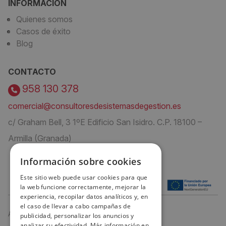
INFORMACIÓN
Quienes somos
Casos de éxito
Blog
CONTACTO
958 130 378
comercial@consultoresdesistemasdegestion.es
c/ Graham Bell, 3 1ºE Edificio San Isidro. C.P. 18100 –
Armilla (Granada)
Información sobre cookies
Este sitio web puede usar cookies para que
la web funcione correctamente, mejorar la
experiencia, recopilar datos analíticos y, en
el caso de llevar a cabo campañas de
Aviso Legal
publicidad, personalizar los anuncios y
analizar su efectividad. Más información en