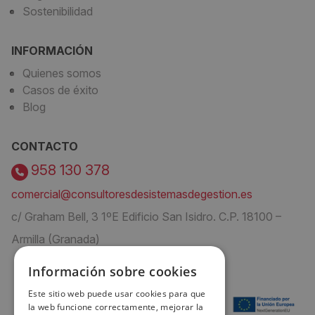
Sostenibilidad
INFORMACIÓN
Quienes somos
Casos de éxito
Blog
CONTACTO
958 130 378
comercial@consultoresdesistemasdegestion.es
c/ Graham Bell, 3 1ºE Edificio San Isidro. C.P. 18100 –
Armilla (Granada)
Información sobre cookies
Este sitio web puede usar cookies para que
la web funcione correctamente, mejorar la