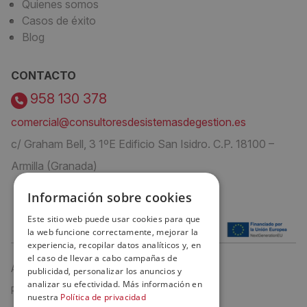
Quienes somos
Casos de éxito
Blog
CONTACTO
958 130 378
comercial@consultoresdesistemasdegestion.es
c/ Graham Bell, 3 1ºE Edificio San Isidro. C.P. 18100 –
Armilla (Granada)
Información sobre cookies
Este sitio web puede usar cookies para que
la web funcione correctamente, mejorar la
experiencia, recopilar datos analíticos y, en
el caso de llevar a cabo campañas de
Aviso Legal
publicidad, personalizar los anuncios y
analizar su efectividad. Más información en
Política de privacidad
nuestra
Política de privacidad