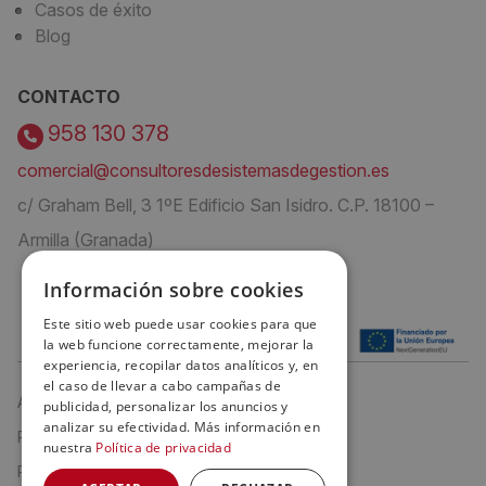
Casos de éxito
Blog
CONTACTO
958 130 378
comercial@consultoresdesistemasdegestion.es
c/ Graham Bell, 3 1ºE Edificio San Isidro. C.P. 18100 –
Armilla (Granada)
Información sobre cookies
Este sitio web puede usar cookies para que
la web funcione correctamente, mejorar la
experiencia, recopilar datos analíticos y, en
el caso de llevar a cabo campañas de
Aviso Legal
publicidad, personalizar los anuncios y
analizar su efectividad. Más información en
Política de privacidad
nuestra
Política de privacidad
Política de cookies