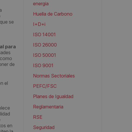
energia
a
Huella de Carbono
e
 que se
I+D+i
ISO 14001
ISO 26000
al para
dades
ISO 50001
Y como
oner de
ISO 9001
Normas Sectoriales
n el
PEFC/FSC
Planes de Igualdad
Reglamentaria
blece
lidad
RSE
e
tos en
Seguridad
iten la