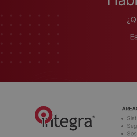
¿Q
E
ÁREA
Sis
Seg
Sos