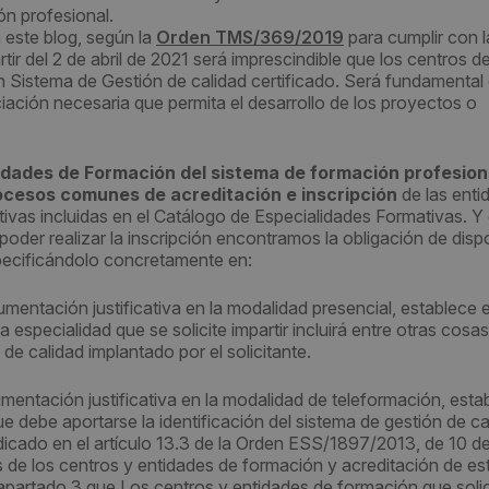
n profesional.
este blog, según la
Orden TMS/369/2019
para cumplir con l
ir del 2 de abril de 2021 será imprescindible que los centros d
Sistema de Gestión de calidad certificado. Será fundamental
nciación necesaria que permita el desarrollo de los proyectos o
tidades de Formación del sistema de formación profesion
ocesos comunes de acreditación e inscripción
de las enti
tivas incluidas en el Catálogo de Especialidades Formativas. 
oder realizar la inscripción encontramos la obligación de disp
specificándolo concretamente en:
umentación justificativa en la modalidad presencial, establece e
especialidad que se solicite impartir incluirá entre otras cosas
 de calidad implantado por el solicitante.
cumentación justificativa en la modalidad de teleformación, esta
 debe aportarse la identificación del sistema de gestión de ca
ndicado en el artículo 13.3 de la Orden ESS/1897/2013, de 10 d
os de los centros y entidades de formación y acreditación de es
 apartado 3 que Los centros y entidades de formación que solic