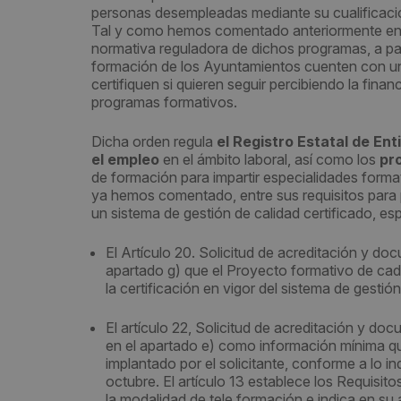
personas desempleadas mediante su cualificació
Tal y como hemos comentado anteriormente en 
normativa reguladora de dichos programas, a part
formación de los Ayuntamientos cuenten con un 
certifiquen si quieren seguir percibiendo la fina
programas formativos.
Dicha orden regula
el Registro Estatal de En
el empleo
en el ámbito laboral, así como los
pr
de formación para impartir especialidades forma
ya hemos comentado, entre sus requisitos para p
un sistema de gestión de calidad certificado, e
El Artículo 20. Solicitud de acreditación y doc
apartado g) que el Proyecto formativo de cada 
la certificación en vigor del sistema de gestión
El artículo 22, Solicitud de acreditación y do
en el apartado e) como información mínima que
implantado por el solicitante, conforme a lo i
octubre. El artículo 13 establece los Requisit
la modalidad de tele formación e indica en su