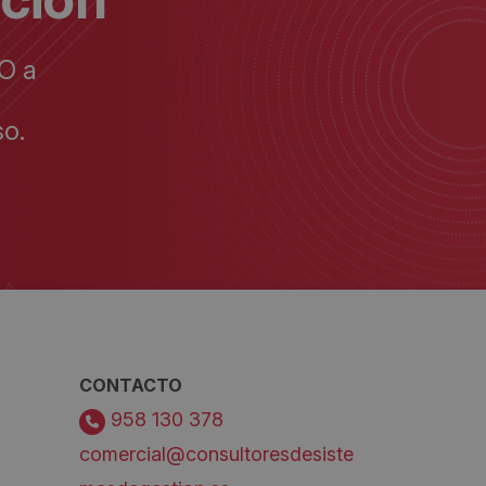
O a
o.
CONTACTO
958 130 378
comercial@consultoresdesiste