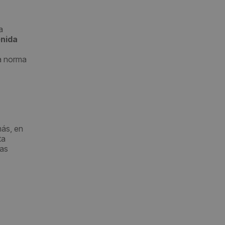
a
nida
la norma
más, en
ta
nas