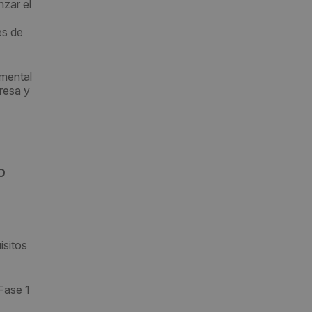
nzar el
es de
mental
resa y
O
isitos
 Fase 1