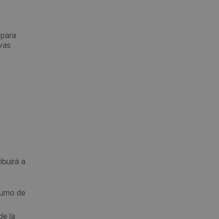
para
vas
ibuirá a
sumo de
e la