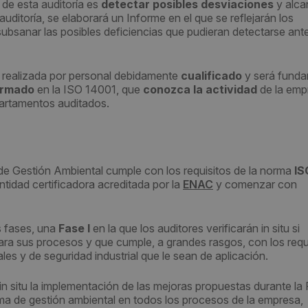
d de esta auditoría es
detectar posibles desviaciones
y alca
auditoría, se elaborará un Informe en el que se reflejarán los
subsanar las posibles deficiencias que pudieran detectarse ant
er realizada por personal debidamente
cualificado
y será funda
ormado
en la ISO 14001, que
conozca la actividad
de la emp
artamentos auditados.
de Gestión Ambiental cumple con los requisitos de la norma
IS
ntidad certificadora acreditada por la
ENAC
y comenzar con
 fases, una
Fase I
en la que los auditores verificarán in situ si
ra sus procesos y que cumple, a grandes rasgos, con los requ
les y de seguridad industrial que le sean de aplicación.
 in situ la implementación de las mejoras propuestas durante la
ema de gestión ambiental en todos los procesos de la empresa,