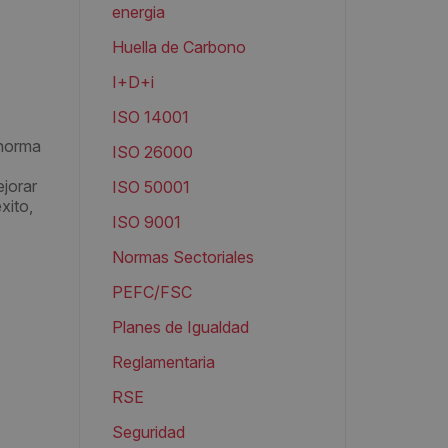
energia
Huella de Carbono
I+D+i
ISO 14001
 norma
ISO 26000
ejorar
ISO 50001
xito,
ISO 9001
Normas Sectoriales
PEFC/FSC
Planes de Igualdad
Reglamentaria
RSE
Seguridad