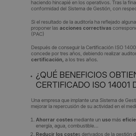
haciendo hincapié en los operativos. Tras la fina
conformidad del Sistema de Gestión, con respecto
Si el resultado de la auditoría ha reflejado algun
proponer las
acciones correctivas
correspond
(PAC)
Después de conseguir la Certificación ISO 14001
concede por tres años, debiendo realizar audito
certificación,
a los tres años.
¿QUÉ BENEFICIOS OBTI
CERTIFICADO ISO 14001
Una empresa que implante una Sistema de Gestión
mejorar la repercusión de su actividad en el med
Ahorrar costes
mediante un
uso
más
efici
energía, agua, combustible…
Reducir los coste
s derivados de la gestión 