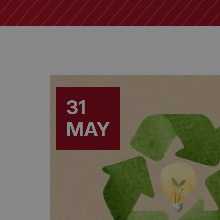
31
MAY