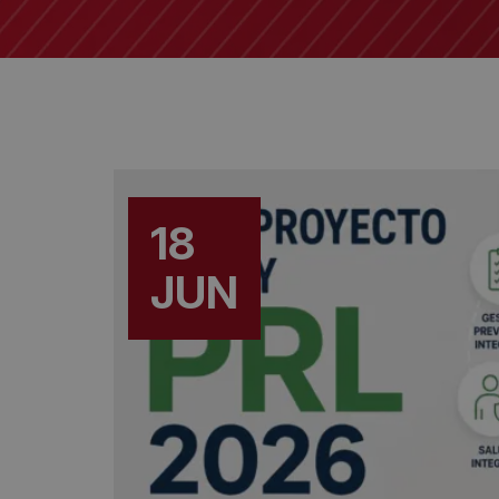
18
JUN